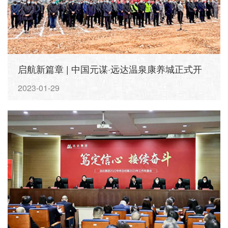
启航新篇章 | 中国元谋·远达温泉康养城正式开
工
2023-01-29