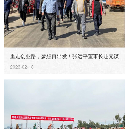
重走创业路，梦想再出发！张远平董事长赴元谋
考察调研
2023-02-13