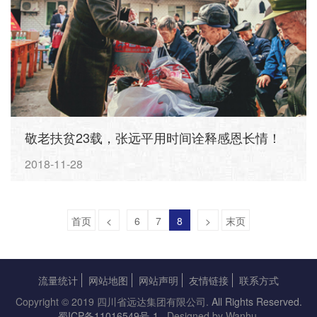
敬老扶贫23载，张远平用时间诠释感恩长情！
2018-11-28
首页
<
6
7
8
>
末页
流量统计
网站地图
网站声明
友情链接
联系方式
Copyright © 2019 四川省远达集团有限公司.
All Rights Reserved.
蜀ICP备11016549号-1
. Designed by Wanhu.